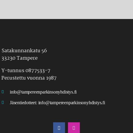
Satakunnankatu 56
33230 Tampere
Y-tunnus 0877533-7
Perustettu vuonna 1987
info@tampereenparkinsonyhdistys.fi
Jäsentiedotteet:
info@tampereenparkinsonyhdistys.fi
LÖYDÄT MEIDÄT MYÖS SOMESTA