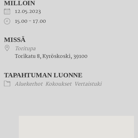
MILLOIN
12.05.2023
15.00 - 17.00
Download ICS
Google Calendar
iCalendar
Office 365
Outlook Live
MISSÄ
Toritupa
Torikatu 8, Kyröskoski, 39100
TAPAHTUMAN LUONNE
Aluekerhot
Kokoukset
Vertaistuki