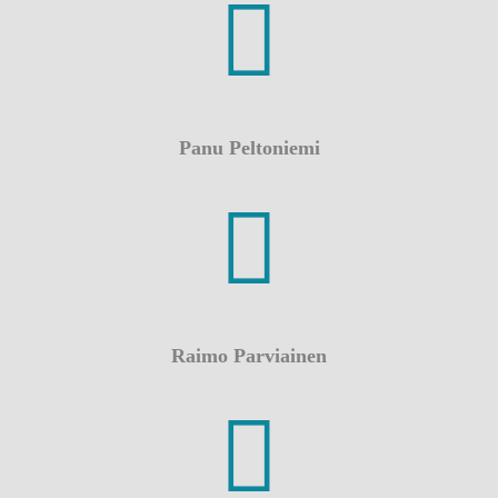
Panu Peltoniemi
p. 044 313 3124
Raimo Parviainen
p. 040 0934074