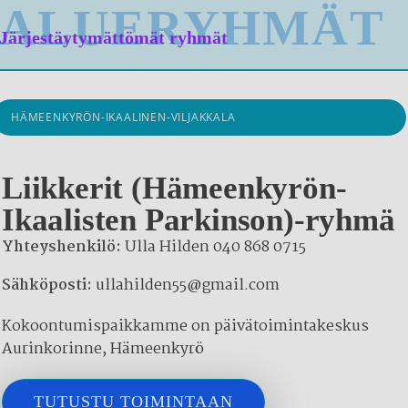
ALUERYHMÄT
Järjestäytymättömät ryhmät
HÄMEENKYRÖN-IKAALINEN-VILJAKKALA
Liikkerit (Hämeenkyrön-
Ikaalisten Parkinson)-ryhmä
Yhteyshenkilö:
Ulla Hilden 040 868 0715
Sähköposti:
ullahilden55@gmail.com
Kokoontumispaikkamme on päivätoimintakeskus
Aurinkorinne, Hämeenkyrö
TUTUSTU TOIMINTAAN