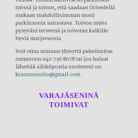
virasta. Toimin aktiivisesti parkinson-
työssä ja toivon, että saadaan Orivedellä
mukaan mahdollisimman moni
parkinsonia sairastava. Toivon myös
pysyväni terveenä ja toivotan kaikille
hyviä marjavuosia.
Voit ottaa minuun yhteyttä puhelimitse
numeroon 040 736 8078 tai jos haluat
lähettää sähköpostia osoitteeni on
krannanautio@gmail.com
.
VARAJÄSENINÄ
TOIMIVAT