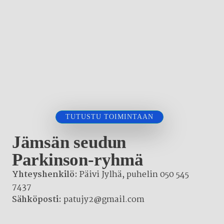
TUTUSTU TOIMINTAAN
Jämsän seudun
Parkinson-ryhmä
Yhteyshenkilö:
Päivi Jylhä, puhelin 050 545
7437
Sähköposti:
patujy2@gmail.com