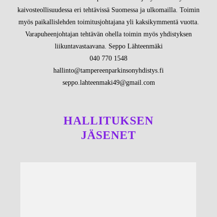
kaivosteollisuudessa eri tehtävissä Suomessa ja ulkomailla. Toimin
myös paikallislehden toimitusjohtajana yli kaksikymmentä vuotta.
Varapuheenjohtajan tehtävän ohella toimin myös yhdistyksen
liikuntavastaavana. Seppo Lähteenmäki
040 770 1548
hallinto@tampereenparkinsonyhdistys.fi
seppo.lahteenmaki49@gmail.com
HALLITUKSEN
JÄSENET