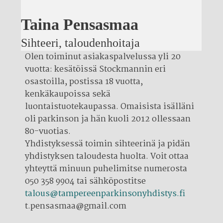
Taina Pensasmaa
Sihteeri, taloudenhoitaja
Olen toiminut asiakaspalvelussa yli 20
vuotta: kesätöissä Stockmannin eri
osastoilla, postissa 18 vuotta,
kenkäkaupoissa sekä
luontaistuotekaupassa. Omaisista isälläni
oli parkinson ja hän kuoli 2012 ollessaan
80-vuotias.
Yhdistyksessä toimin sihteerinä ja pidän
yhdistyksen taloudesta huolta. Voit ottaa
yhteyttä minuun puhelimitse numerosta
050 358 9904 tai sähköpostitse
talous@tampereenparkinsonyhdistys.fi
t.pensasmaa@gmail.com