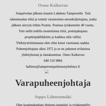
Osmo Kaikuvuo
Asepalvelun jälkeen muutin Lahdesta Tampereelle. Tein
rakennusalan töitä ja toimin varastomies-autonkuljettajana, jonka
jälkeen siirryin töihin Postiin. Postissa työskentelin 40 vuotta.
Tein siellä todella monenlaisia töitä, postinjakajasta
projektipäällikköön ja kaikkea siltä väliltä.
Yhdistystoiminnassa olen ollut kuusi vuotiaasta saakka.
Puheenjohtajuus alkoi 1972 ja se on jatkunut erilaisissa
yhdistyksissä ja lautakunnissa. Osmo Kaikuvuo
040 510 9884
hallinto@tampereenparkinsonyhdistys.fi
Varapuheenjohtaja
Seppo Lähteenmäki
Olen koulutukseltani diplomi-insinööri ja työskennellyt