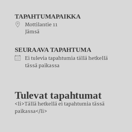
TAPAHTUMAPAIKKA
Mottilantie 11
Jämsä
SEURAAVA TAPAHTUMA
Ei tulevia tapahtumia tällä hetkellä
tässä paikassa
James
Tulevat tapahtumat
Mottilantie 11 - Jämsä
Tapahtumat
<li>Tällä hetkellä ei tapahtumia tässä
paikassa</li>