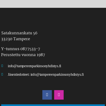
Satakunnankatu 56
33230 Tampere
Y-tunnus 0877533-7
Perustettu vuonna 1987
info@tampereenparkinsonyhdistys.fi
Jäsentiedotteet:
info@tampereenparkinsonyhdistys.fi
LÖYDÄT MEIDÄT MYÖS SOMESTA