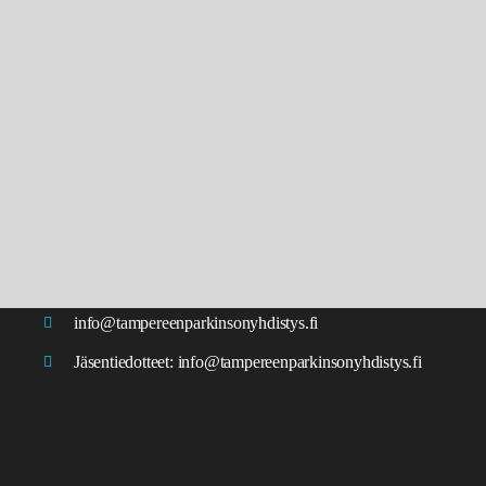
info@tampereenparkinsonyhdistys.fi
Jäsentiedotteet:
info@tampereenparkinsonyhdistys.fi