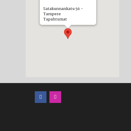
Satakunnankatu 56 -
Tampere
Tapahtumat
LÖYDÄT MEIDÄT MYÖS SOMESTA