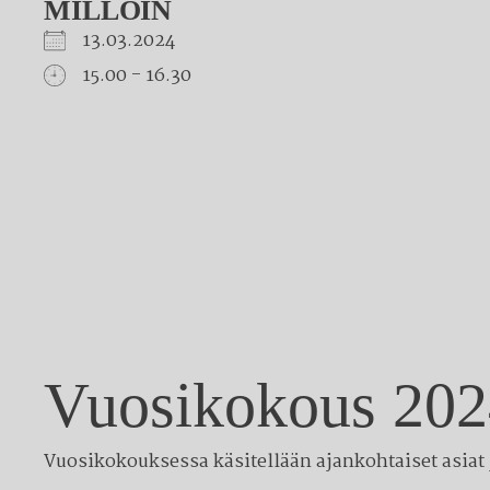
MILLOIN
13.03.2024
15.00 - 16.30
Download ICS
Google Calendar
iCalendar
Office 365
Outlook Live
Vuosikokous 20
Vuosikokouksessa käsitellään ajankohtaiset asiat 