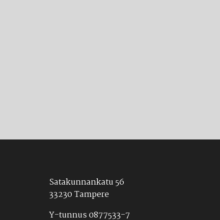
Satakunnankatu 56
33230 Tampere
Y-tunnus 0877533-7