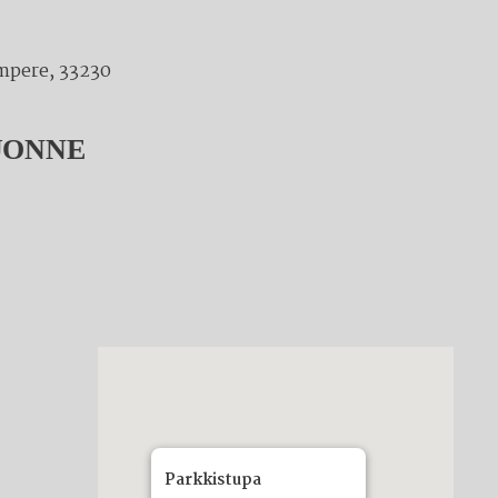
mpere, 33230
UONNE
Parkkistupa