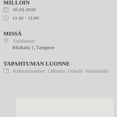
MILLOIN
26.03.2026
12.30 - 13.00
Download ICS
Google Calendar
iCalendar
Office 365
Outlook Live
MISSÄ
Validiatalo
Ritakatu 7, Tampere
TAPAHTUMAN LUONNE
Kokoontumiset
Liikunta
Urheilu
Vertaistuki