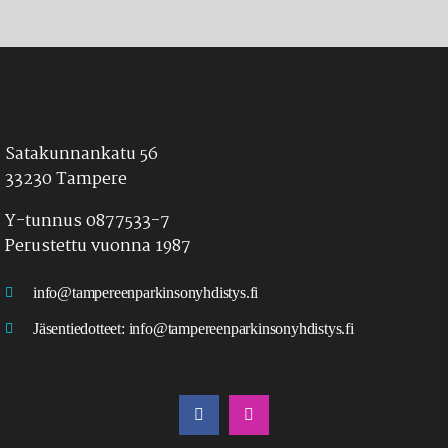
Satakunnankatu 56
33230 Tampere
Y-tunnus 0877533-7
Perustettu vuonna 1987
info@tampereenparkinsonyhdistys.fi
Jäsentiedotteet:
info@tampereenparkinsonyhdistys.fi
LÖYDÄT MEIDÄT MYÖS SOMESTA