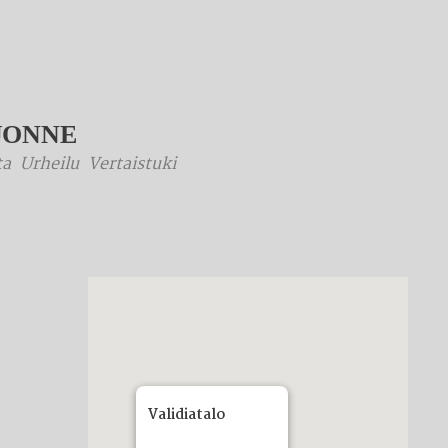
UONNE
ta
Urheilu
Vertaistuki
Validiatalo