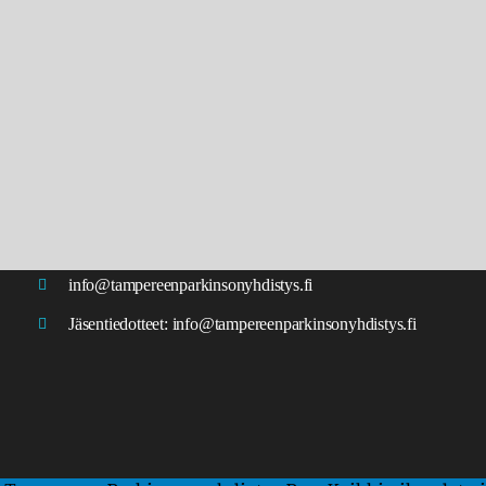
info@tampereenparkinsonyhdistys.fi
Jäsentiedotteet:
info@tampereenparkinsonyhdistys.fi