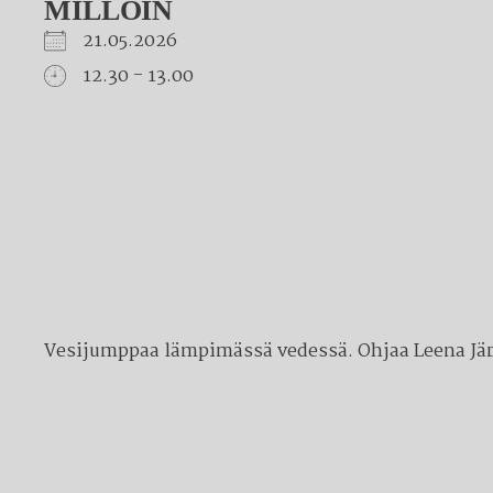
MILLOIN
21.05.2026
12.30 - 13.00
Download ICS
Google Calendar
iCalendar
Office 365
Outlook Live
Vesijumppaa lämpimässä vedessä. Ohjaa Leena Jär