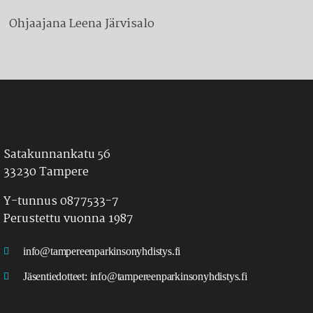
Ohjaajana Leena Järvisalo
Satakunnankatu 56
33230 Tampere
Y-tunnus 0877533-7
Perustettu vuonna 1987
info@tampereenparkinsonyhdistys.fi
Jäsentiedotteet:
info@tampereenparkinsonyhdistys.fi
LÖYDÄT MEIDÄT MYÖS SOMESTA