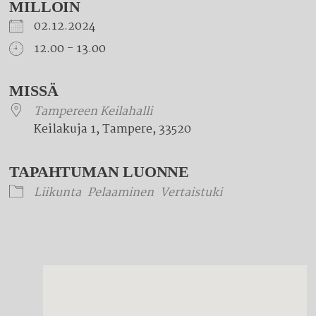
MILLOIN
02.12.2024
12.00 - 13.00
Download ICS
Google Calendar
iCalendar
Office 365
Outlook Live
MISSÄ
Tampereen Keilahalli
Keilakuja 1, Tampere, 33520
TAPAHTUMAN LUONNE
Liikunta
Pelaaminen
Vertaistuki