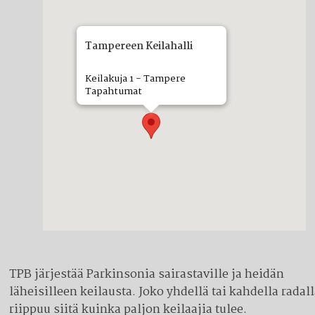
Tampereen Keilahalli
Keilakuja 1 - Tampere
Tapahtumat
TPB järjestää Parkinsonia sairastaville ja heidän
läheisilleen keilausta. Joko yhdellä tai kahdella radall
riippuu siitä kuinka paljon keilaajia tulee.