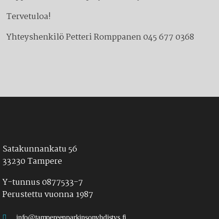
Tervetuloa!
Yhteyshenkilö Petteri Romppanen 045 677 0368
Satakunnankatu 56
33230 Tampere
Y-tunnus 0877533-7
Perustettu vuonna 1987
info@tampereenparkinsonyhdistys.fi