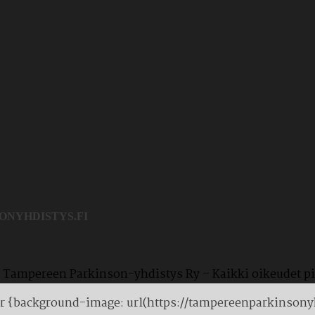
NYHDISTYS.FI
Tampereen Parkinson-yhdistys Ry – Kaikki oikeudet p
r {background-image: url(https://tampereenparkinsony