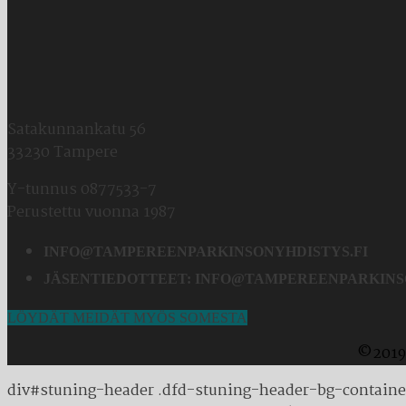
Satakunnankatu 56
33230 Tampere
Y-tunnus 0877533-7
Perustettu vuonna 1987
INFO@TAMPEREENPARKINSONYHDISTYS.FI
JÄSENTIEDOTTEET:
INFO@TAMPEREENPARKINSO
LÖYDÄT MEIDÄT MYÖS SOMESTA
©2019 
div#stuning-header .dfd-stuning-header-bg-containe