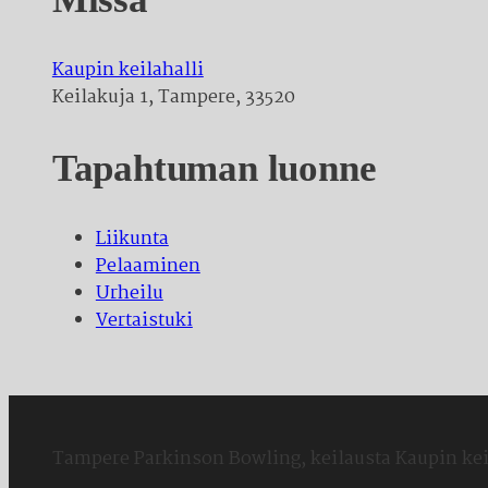
Kaupin keilahalli
Keilakuja 1, Tampere, 33520
Tapahtuman luonne
Liikunta
Pelaaminen
Urheilu
Vertaistuki
Tampere Parkinson Bowling, keilausta Kaupin kei