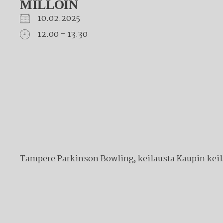
MILLOIN
10.02.2025
12.00 - 13.30
Download ICS
Google Calendar
iCalendar
Office 365
Outlook Live
Tampere Parkinson Bowling, keilausta Kaupin keil