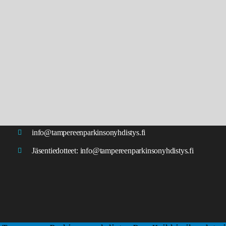
info@tampereenparkinsonyhdistys.fi
Jäsentiedotteet:
info@tampereenparkinsonyhdistys.fi