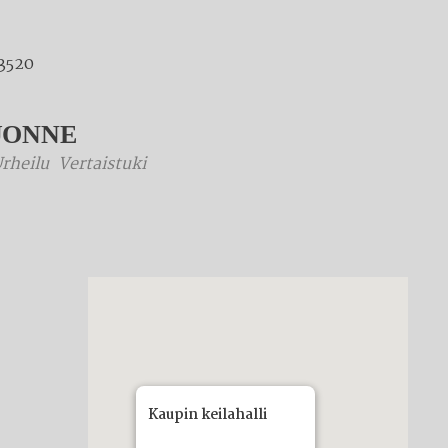
33520
UONNE
rheilu
Vertaistuki
Kaupin keilahalli