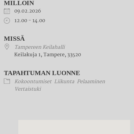
MILLOIN
09.02.2026
12.00 - 14.00
Download ICS
Google Calendar
iCalendar
Office 365
Outlook Live
MISSÄ
Tampereen Keilahalli
Keilakuja 1, Tampere, 33520
TAPAHTUMAN LUONNE
Kokoontumiset
Liikunta
Pelaaminen
Vertaistuki