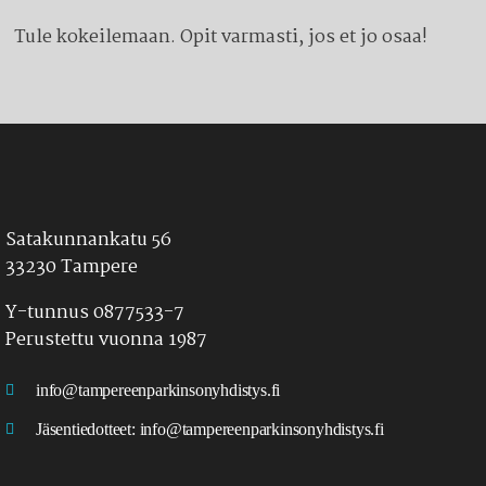
Tule kokeilemaan. Opit varmasti, jos et jo osaa!
Satakunnankatu 56
33230 Tampere
Y-tunnus 0877533-7
Perustettu vuonna 1987
info@tampereenparkinsonyhdistys.fi
Jäsentiedotteet:
info@tampereenparkinsonyhdistys.fi
LÖYDÄT MEIDÄT MYÖS SOMESTA