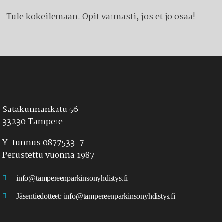
Tule kokeilemaan. Opit varmasti, jos et jo osaa!
Satakunnankatu 56
33230 Tampere
Y-tunnus 0877533-7
Perustettu vuonna 1987
info@tampereenparkinsonyhdistys.fi
Jäsentiedotteet:
info@tampereenparkinsonyhdistys.fi
LÖYDÄT MEIDÄT MYÖS SOMESTA