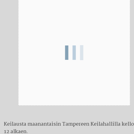
Keilausta maanantaisin Tampereen Keilahallilla kell
12 alkaen.