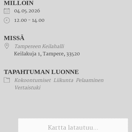
MILLOIN
04.05.2026
12.00 - 14.00
Download ICS
Google Calendar
iCalendar
Office 365
Outlook Live
MISSÄ
Tampereen Keilahalli
Keilakuja 1, Tampere, 33520
TAPAHTUMAN LUONNE
Kokoontumiset
Liikunta
Pelaaminen
Vertaistuki
Kartta latautuu...