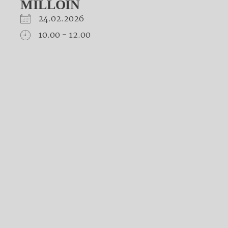
MILLOIN
24.02.2026
10.00 - 12.00
Download ICS
Google Calendar
iCalendar
Office 365
Outlook Live