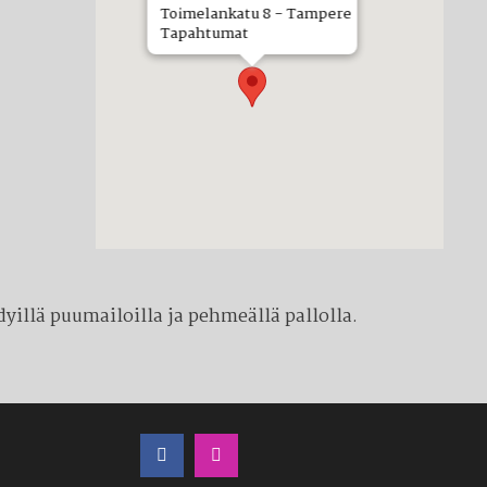
Toimelankatu 8 - Tampere
Tapahtumat
yillä puumailoilla ja pehmeällä pallolla.
LÖYDÄT MEIDÄT MYÖS SOMESTA