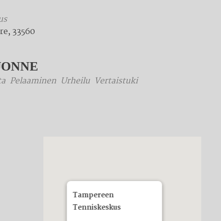
us
re, 33560
UONNE
ta
Pelaaminen
Urheilu
Vertaistuki
Tampereen
Tenniskeskus