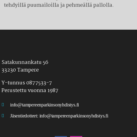
tehdyillä puumailoilla ja pehmeällä pallolla.
Satakunnankatu 56
33230 Tampere
Y-tunnus 0877533-7
Perustettu vuonna 1987
info@tampereenparkinsonyhdistys.fi
Jäsentiedotteet:
info@tampereenparkinsonyhdistys.fi
LÖYDÄT MEIDÄT MYÖS SOMESTA