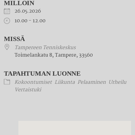
MILLOIN
26.05.2026
10.00 - 12.00
Download ICS
Google Calendar
iCalendar
Office 365
Outlook Live
MISSÄ
Tampereen Tenniskeskus
Toimelankatu 8, Tampere, 33560
TAPAHTUMAN LUONNE
Kokoontumiset
Liikunta
Pelaaminen
Urheilu
Vertaistuki