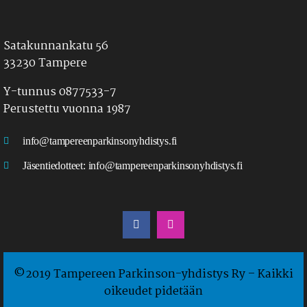
Satakunnankatu 56
33230 Tampere
Y-tunnus 0877533-7
Perustettu vuonna 1987
info@tampereenparkinsonyhdistys.fi
Jäsentiedotteet:
info@tampereenparkinsonyhdistys.fi
LÖYDÄT MEIDÄT MYÖS SOMESTA
©2019 Tampereen Parkinson-yhdistys Ry – Kaikki
oikeudet pidetään