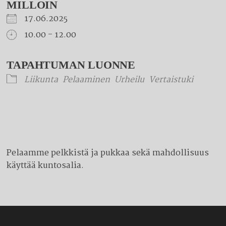
MILLOIN
17.06.2025
10.00 - 12.00
Download ICS
Google Calendar
iCalendar
Office 365
Outlook Live
TAPAHTUMAN LUONNE
Liikunta
Pelaaminen
Urheilu
Vertaistuki
Pelaamme pelkkistä ja pukkaa sekä mahdollisuus
käyttää kuntosalia.