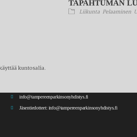
TAPAHTUMAN L
Liikunta
Pelaaminen
U
äyttää kuntosalia.
info@tampereenparkinsonyhdistys.fi
Jäsentiedotteet:
info@tampereenparkinsonyhdistys.fi