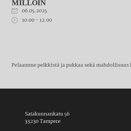
MILLOIN
06.05.2025
10.00 - 12.00
Download ICS
Google Calendar
iCalendar
Office 365
Outlook Live
Pelaamme pelkkistä ja pukkaa sekä mahdollisuus k
Satakunnankatu 56
33230 Tampere