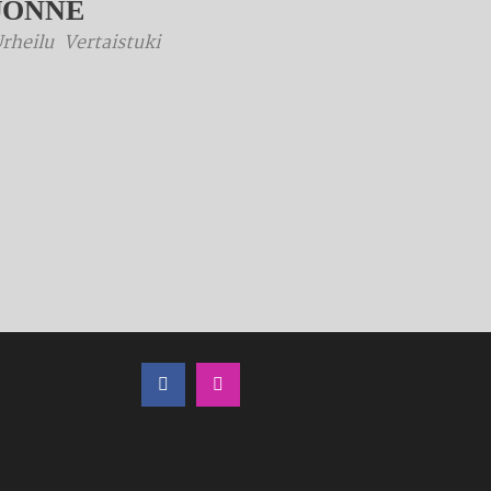
UONNE
rheilu
Vertaistuki
LÖYDÄT MEIDÄT MYÖS SOMESTA