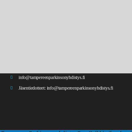
info@tampereenparkinsonyhdistys.fi
Jäsentiedotteet:
info@tampereenparkinsonyhdistys.fi