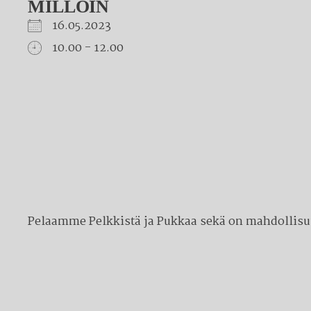
MILLOIN
16.05.2023
10.00 - 12.00
Download ICS
Google Calendar
iCalendar
Office 365
Outlook Live
Pelaamme Pelkkistä ja Pukkaa sekä on mahdollisuu