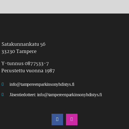
Satakunnankatu 56
33230 Tampere
Y-tunnus 0877533-7
Perustettu vuonna 1987
info@tampereenparkinsonyhdistys.fi
Jäsentiedotteet:
info@tampereenparkinsonyhdistys.fi
LÖYDÄT MEIDÄT MYÖS SOMESTA