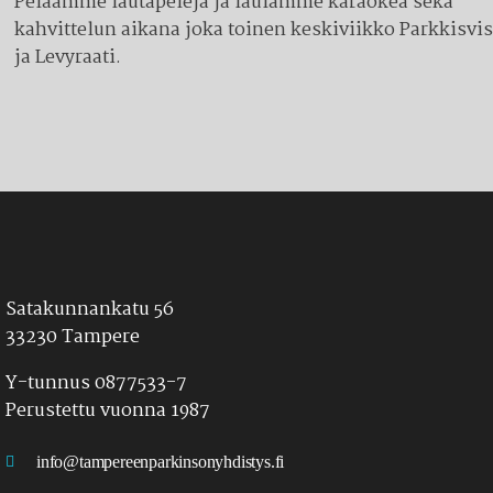
Pelaamme lautapelejä ja laulamme karaokea sekä
kahvittelun aikana joka toinen keskiviikko Parkkisvi
ja Levyraati.
Satakunnankatu 56
33230 Tampere
Y-tunnus 0877533-7
Perustettu vuonna 1987
info@tampereenparkinsonyhdistys.fi