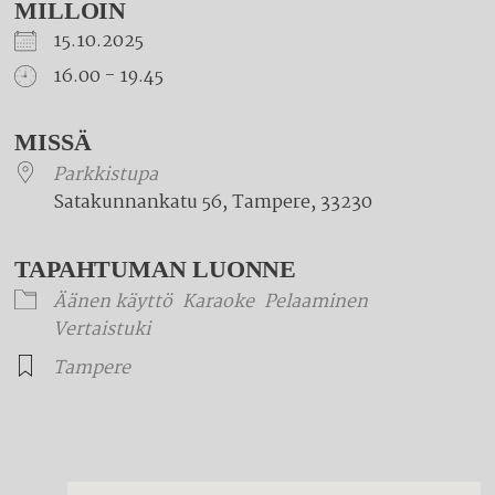
MILLOIN
15.10.2025
16.00 - 19.45
Download ICS
Google Calendar
iCalendar
Office 365
Outlook Live
MISSÄ
Parkkistupa
Satakunnankatu 56, Tampere, 33230
TAPAHTUMAN LUONNE
Äänen käyttö
Karaoke
Pelaaminen
Vertaistuki
Tampere