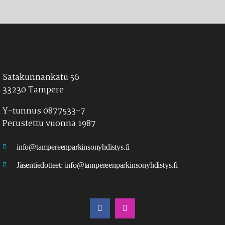
Satakunnankatu 56
33230 Tampere
Y-tunnus 0877533-7
Perustettu vuonna 1987
info@tampereenparkinsonyhdistys.fi
Jäsentiedotteet:
info@tampereenparkinsonyhdistys.fi
LÖYDÄT MEIDÄT MYÖS SOMESTA