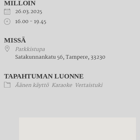
MILLOIN
26.03.2025
16.00 - 19.45
Download ICS
Google Calendar
iCalendar
Office 365
Outlook Live
MISSÄ
Parkkistupa
Satakunnankatu 56, Tampere, 33230
TAPAHTUMAN LUONNE
Äänen käyttö
Karaoke
Vertaistuki