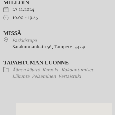
MILLOIN
27.11.2024
16.00 - 19.45
Download ICS
Google Calendar
iCalendar
Office 365
Outlook Live
MISSÄ
Parkkistupa
Satakunnankatu 56, Tampere, 33230
TAPAHTUMAN LUONNE
Äänen käyttö
Karaoke
Kokoontumiset
Liikunta
Pelaaminen
Vertaistuki