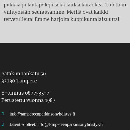
pukkaa ja lautapelejä sekä laulaa karaokea. Tulethan
viihtymään seurassamme. Meillä ovat kaikki
tervetulleita! Emme harjoita kuppikuntalaisuutta!
Satakunnankatu 56
33230 Tampere
Y-tunnus 0877533-7
Perustettu vuonna 1987
info@tampereenparkinsonyhdistys.fi
Jäsentiedotteet:
info@tampereenparkinsonyhdistys.fi