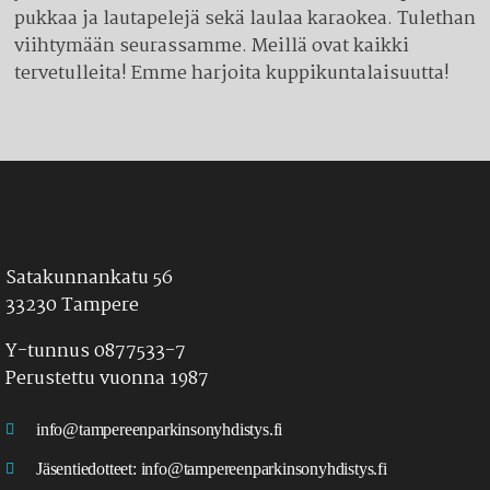
pukkaa ja lautapelejä sekä laulaa karaokea. Tulethan
viihtymään seurassamme. Meillä ovat kaikki
tervetulleita! Emme harjoita kuppikuntalaisuutta!
Satakunnankatu 56
33230 Tampere
Y-tunnus 0877533-7
Perustettu vuonna 1987
info@tampereenparkinsonyhdistys.fi
Jäsentiedotteet:
info@tampereenparkinsonyhdistys.fi