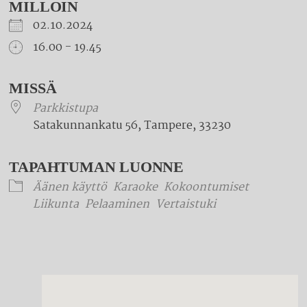
MILLOIN
02.10.2024
16.00 - 19.45
Download ICS
Google Calendar
iCalendar
Office 365
Outlook Live
MISSÄ
Parkkistupa
Satakunnankatu 56, Tampere, 33230
TAPAHTUMAN LUONNE
Äänen käyttö
Karaoke
Kokoontumiset
Liikunta
Pelaaminen
Vertaistuki