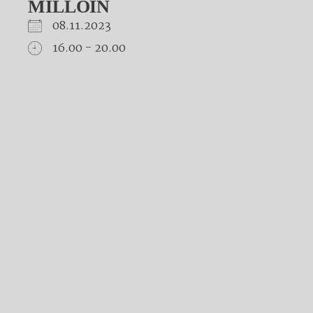
MILLOIN
08.11.2023
16.00 - 20.00
Download ICS
Google Calendar
iCalendar
Office 365
Outlook Live