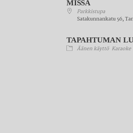
MISSÄ
Parkkistupa
Satakunnankatu 56, Ta
TAPAHTUMAN L
Äänen käyttö
Karaoke