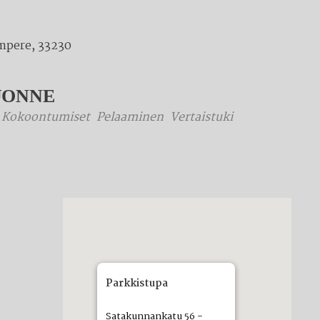
mpere, 33230
UONNE
Kokoontumiset
Pelaaminen
Vertaistuki
Parkkistupa
Satakunnankatu 56 -