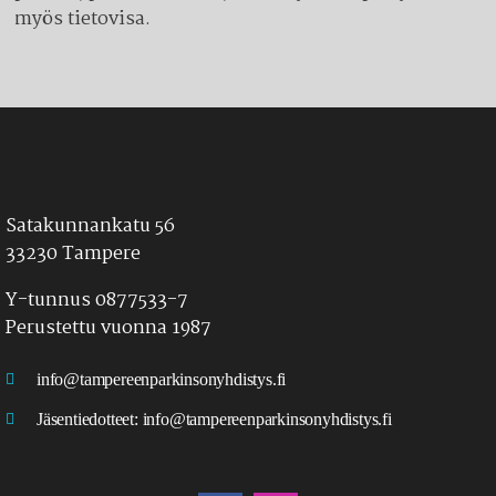
myös tietovisa.
Satakunnankatu 56
33230 Tampere
Y-tunnus 0877533-7
Perustettu vuonna 1987
info@tampereenparkinsonyhdistys.fi
Jäsentiedotteet:
info@tampereenparkinsonyhdistys.fi
LÖYDÄT MEIDÄT MYÖS SOMESTA