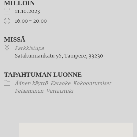
MILLOIN
11.10.2023
16.00 - 20.00
Download ICS
Google Calendar
iCalendar
Office 365
Outlook Live
MISSÄ
Parkkistupa
Satakunnankatu 56, Tampere, 33230
TAPAHTUMAN LUONNE
Äänen käyttö
Karaoke
Kokoontumiset
Pelaaminen
Vertaistuki