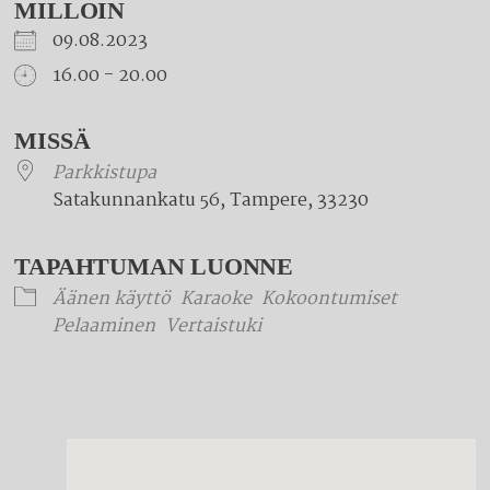
MILLOIN
09.08.2023
16.00 - 20.00
Download ICS
Google Calendar
iCalendar
Office 365
Outlook Live
MISSÄ
Parkkistupa
Satakunnankatu 56, Tampere, 33230
TAPAHTUMAN LUONNE
Äänen käyttö
Karaoke
Kokoontumiset
Pelaaminen
Vertaistuki