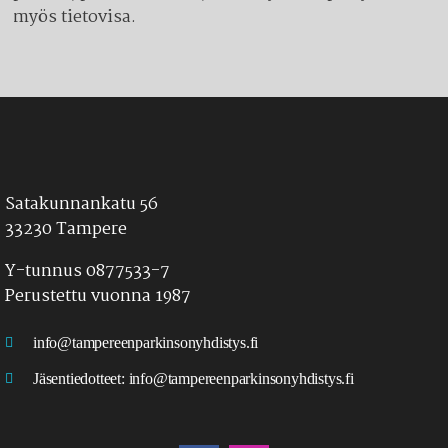
myös tietovisa.
Satakunnankatu 56
33230 Tampere
Y-tunnus 0877533-7
Perustettu vuonna 1987
info@tampereenparkinsonyhdistys.fi
Jäsentiedotteet:
info@tampereenparkinsonyhdistys.fi
LÖYDÄT MEIDÄT MYÖS SOMESTA