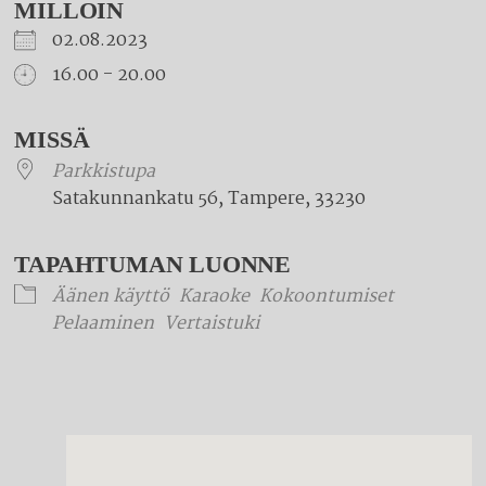
MILLOIN
02.08.2023
16.00 - 20.00
Download ICS
Google Calendar
iCalendar
Office 365
Outlook Live
MISSÄ
Parkkistupa
Satakunnankatu 56, Tampere, 33230
TAPAHTUMAN LUONNE
Äänen käyttö
Karaoke
Kokoontumiset
Pelaaminen
Vertaistuki