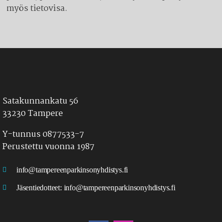
myös tietovisa.
Satakunnankatu 56
33230 Tampere
Y-tunnus 0877533-7
Perustettu vuonna 1987
info@tampereenparkinsonyhdistys.fi
Jäsentiedotteet:
info@tampereenparkinsonyhdistys.fi
LÖYDÄT MEIDÄT MYÖS SOMESTA