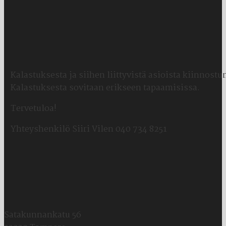
Kalastuksesta ja siihen liittyvistä asioista kiinnostun
Kalastuksesta sovitaan erikseen tapaamisissa.
Tervetuloa!
Yhteyshenkilö Siiri Vilen 040 734 8251
Satakunnankatu 56