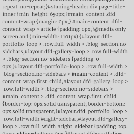
repeat: no-repeat;}#stuning-header div.page-title-
inner {min-height: 650px;}#main-content .dfd-
content-wrap {margin: 0px;} #main-content .dfd-
content-wrap > article {padding: 0px;}@media only
screen and (min-width: 1101px) {#layout.dfd-
portfolio-loop > .row.full-width > .blog-section.no-
sidebars,#layout.dfd-gallery-loop > .row.full-width
> .blog-section.no-sidebars {padding: 0
0px;}#layout.dfd-portfolio-loop > .row.full-width >
.blog-section.no-sidebars > #main-content > .dfd-
content-wrap:first-child,#layout.dfd-gallery-loop >
.row.full-width > .blog-section.no-sidebars >
#main-content > .dfd-content-wrap:first-child
{border-top: 0px solid transparent; border-bottom:
0px solid transparent;}#layout.dfd-portfolio-loop >
.row.full-width #right-sidebar,#layout.dfd-gallery-
loop > .row.full-width #right-sidebar {padding-top: