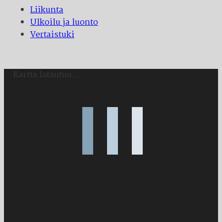
Liikunta
Ulkoilu ja luonto
Vertaistuki
Kartta latautuu...