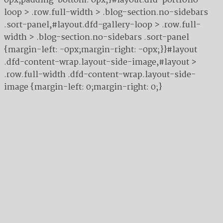
0px;padding-bottom: 0px;}#layout.dfd-portfolio-
loop > .row.full-width > .blog-section.no-sidebars
.sort-panel,#layout.dfd-gallery-loop > .row.full-
width > .blog-section.no-sidebars .sort-panel
{margin-left: -0px;margin-right: -0px;}}#layout
.dfd-content-wrap.layout-side-image,#layout >
.row.full-width .dfd-content-wrap.layout-side-
image {margin-left: 0;margin-right: 0;}