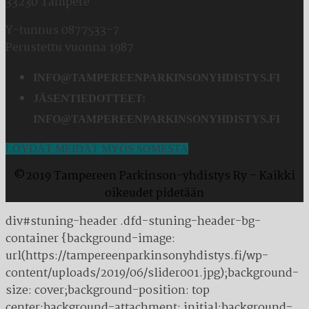
33230 Tampere
Y-tunnus 0877533-7
Perustettu vuonna 1987
INFO@TAMPEREENPARKINSONYHDISTYS.FI
JÄSENTIEDOTTEET:
INFO@TAMPEREENPARKINSONYHDISTYS.FI
LÖYDÄT MEIDÄT MYÖS SOMESTA
©2019 Tampereen Parkinson-yhdistys Ry – Kaikki
oikeudet pidetään
div#stuning-header .dfd-stuning-header-bg-
container {background-image:
url(https://tampereenparkinsonyhdistys.fi/wp-
content/uploads/2019/06/slider001.jpg);background-
size: cover;background-position: top
center;background-attachment: initial;background-