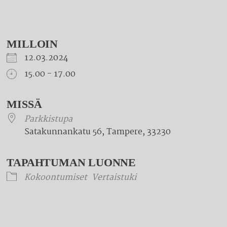
MILLOIN
12.03.2024
15.00 - 17.00
Download ICS
Google Calendar
iCalendar
Office 365
Outlook Live
MISSÄ
Parkkistupa
Satakunnankatu 56, Tampere, 33230
TAPAHTUMAN LUONNE
Kokoontumiset
Vertaistuki