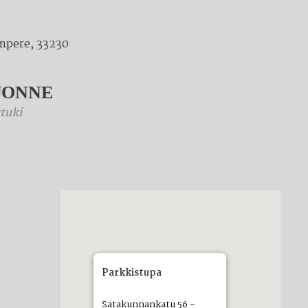
mpere, 33230
UONNE
tuki
Parkkistupa
Satakunnankatu 56 -