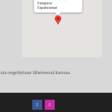
Tampere
Tapahtumat
llisia ongelmiaan läheisensä kanssa.
LÖYDÄT MEIDÄT MYÖS SOMESTA