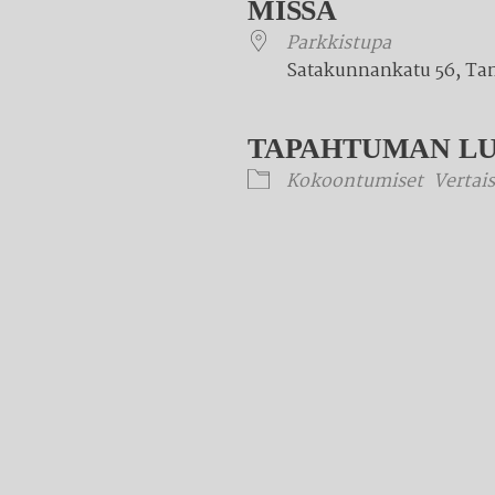
MISSÄ
Parkkistupa
Satakunnankatu 56, Ta
TAPAHTUMAN L
Kokoontumiset
Vertais