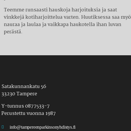
Teemme runsaasti hauskoja harjoituksia ja saat
vinkkejä kotiharjoittelua varten. Huutiksessa saa my
nauraa ja laulaa ja vaikkapa haukotella ihan luvan
perästä.
Satakunnankatu 56
33230 Tampere
Y-tunnus 0877533-7
Perustettu vuonna 1987
info@tampereenparkinsonyhdistys.fi