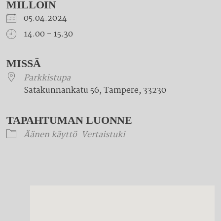
MILLOIN
05.04.2024
14.00 - 15.30
Download ICS
Google Calendar
iCalendar
Office 365
Outlook Live
MISSÄ
Parkkistupa
Satakunnankatu 56, Tampere, 33230
TAPAHTUMAN LUONNE
Äänen käyttö
Vertaistuki