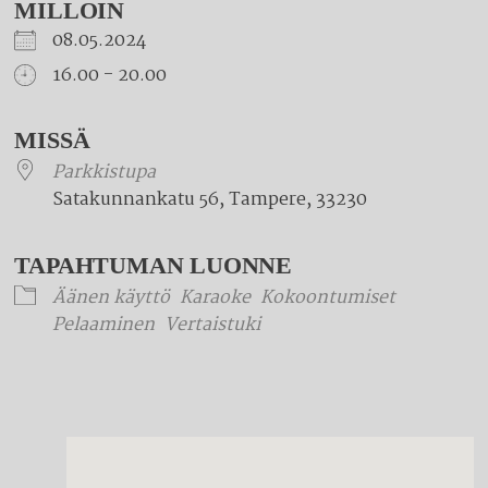
MILLOIN
08.05.2024
16.00 - 20.00
Download ICS
Google Calendar
iCalendar
Office 365
Outlook Live
MISSÄ
Parkkistupa
Satakunnankatu 56, Tampere, 33230
TAPAHTUMAN LUONNE
Äänen käyttö
Karaoke
Kokoontumiset
Pelaaminen
Vertaistuki