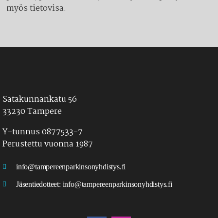
myös tietovisa.
Satakunnankatu 56
33230 Tampere
Y-tunnus 0877533-7
Perustettu vuonna 1987
info@tampereenparkinsonyhdistys.fi
Jäsentiedotteet:
info@tampereenparkinsonyhdistys.fi
LÖYDÄT MEIDÄT MYÖS SOMESTA